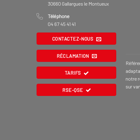
30660 Gallargues le Montueux
Téléphone
04 67 45 41 41
CONTACTEZ-NOUS
RÉCLAMATION
Référe
adaptat
TARIFS
notre 
sur va
RSE-QSE