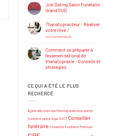
Définition,
Job Dating Salon Funéraire
Rôle
Grand SUD
et
Formations
Aucun
commentaire
Thanatopracteur : Réaliser
sur
Job
votre rêve !
Dating
Salon
sur
Un commentaire
Funéraire
Thanatopracteur
Grand
:
SUD
Réaliser
Comment se préparer à
votre
l’examen national de
rêve
!
thanatopraxie : Conseils et
stratégies
Aucun
commentaire
sur
CE QUI A ÉTÉ LE PLUS
Comment
se
RECHERCÉ
préparer
à
l’examen
national
de
Agent d'Accueil des Familles
anatomie
atelier
thanatopraxie
:
Conseiller
funéraire
cadre légal
CGCT
Conseils
et
funéraire
Conseiller Funéraire Premium
stratégies
CPF