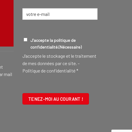
E-
mail
(Nécessaire)
CONSEILLER FUNÉRAIRE
EN SAVOIR
RGPD
(NÉCESSAIRE)
J’accepte la politique de
confidentialité.
(Nécessaire)
J‘accepte le stockage et le traitement
de mes données par ce site. -
nt
Politique de confidentialité
*
ar mail
CAPTCHA