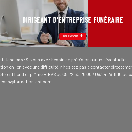
DIRIGEANT D'ENTREPRISE FUNÉRAIRE
EN SAVOIR
nt Handicap :Si vous avez besoin de précision sur une éventuelle
ion en lien avec une difficulté, n’hésitez pas à contacter directeme
référent handicap Mme BIBAS au 09.72.50.75.00 / 06.24.28.11.10 ou p
nessa@formation-anf.com