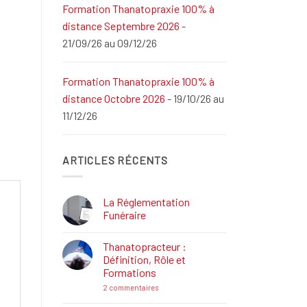
Formation Thanatopraxie 100% à
distance Septembre 2026
-
21/09/26 au 09/12/26
Formation Thanatopraxie 100% à
distance Octobre 2026
- 19/10/26 au
11/12/26
ARTICLES RÉCENTS
La Réglementation
Funéraire
Aucun
commentaire
Thanatopracteur :
sur
La
Définition, Rôle et
Réglementation
Formations
Funéraire
sur
2 commentaires
Thanatopracteur
: