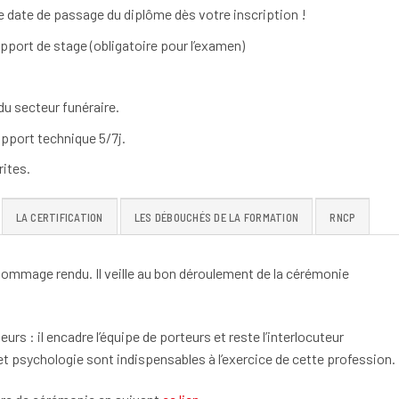
 date de passage du diplôme dès votre inscription !
apport de stage (obligatoire pour l’examen)
u secteur funéraire.
pport technique 5/7j.
ites.
LA CERTIFICATION
LES DÉBOUCHÉS DE LA FORMATION
RNCP
’hommage rendu. Il veille au bon déroulement de la cérémonie
eurs : il encadre l’équipe de porteurs et reste l’interlocuteur
 et psychologie sont indispensables à l’exercice de cette profession.