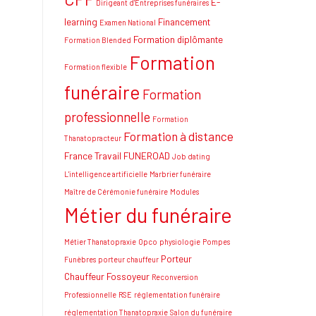
E-
Dirigeant d'Entreprises funéraires
learning
Financement
Examen National
Formation diplômante
Formation Blended
Formation
Formation flexible
funéraire
Formation
professionnelle
Formation
Formation à distance
Thanatopracteur
France Travail
FUNEROAD
Job dating
L'intelligence artificielle
Marbrier funéraire
Maître de Cérémonie funéraire
Modules
Métier du funéraire
Métier Thanatopraxie
Opco
physiologie
Pompes
Porteur
Funèbres
porteur chauffeur
Chauffeur Fossoyeur
Reconversion
Professionnelle
RSE
réglementation funéraire
réglementation Thanatopraxie
Salon du funéraire