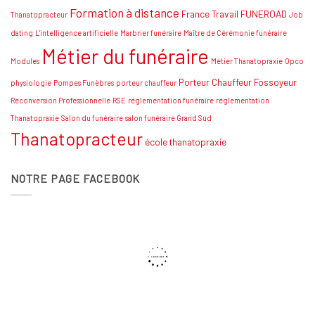
Formation à distance
France Travail
FUNEROAD
Thanatopracteur
Job
dating
L'intelligence artificielle
Marbrier funéraire
Maître de Cérémonie funéraire
Métier du funéraire
Modules
Métier Thanatopraxie
Opco
Porteur Chauffeur Fossoyeur
physiologie
Pompes Funèbres
porteur chauffeur
Reconversion Professionnelle
RSE
réglementation funéraire
réglementation
Thanatopraxie
Salon du funéraire
salon funéraire Grand Sud
Thanatopracteur
école thanatopraxie
NOTRE PAGE FACEBOOK