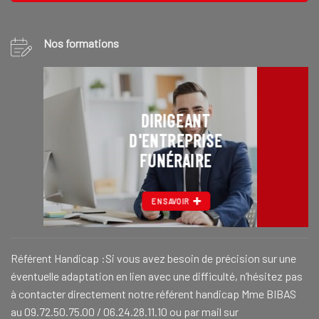
Nos formations
DIRIGEANT
D'ENTREPRISE
FUNÉRAIRE
EN SAVOIR
Référent Handicap :Si vous avez besoin de précision sur une
éventuelle adaptation en lien avec une difficulté, n’hésitez pas
à contacter directement notre référent handicap Mme BIBAS
au 09.72.50.75.00 / 06.24.28.11.10 ou par mail sur