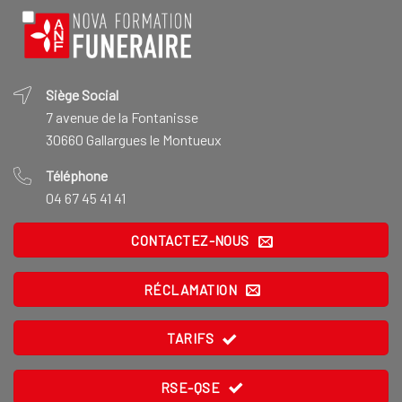
Siège Social
7 avenue de la Fontanisse
30660 Gallargues le Montueux
Téléphone
04 67 45 41 41
CONTACTEZ-NOUS
RÉCLAMATION
TARIFS
RSE-QSE