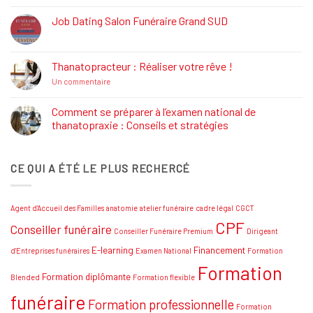
:
Définition,
Job Dating Salon Funéraire Grand SUD
Rôle
Aucun
et
commentaire
Formations
sur
Job
Thanatopracteur : Réaliser votre rêve !
Dating
Salon
sur
Un commentaire
Funéraire
Thanatopracteur
Grand
:
SUD
Réaliser
Comment se préparer à l’examen national de
votre
thanatopraxie : Conseils et stratégies
rêve
!
Aucun
commentaire
sur
CE QUI A ÉTÉ LE PLUS RECHERCÉ
Comment
se
préparer
à
l’examen
Agent d'Accueil des Familles
anatomie
atelier funéraire
cadre légal
CGCT
national
de
CPF
Conseiller funéraire
thanatopraxie
Conseiller Funéraire Premium
Dirigeant
:
Conseils
E-learning
Financement
d'Entreprises funéraires
Examen National
Formation
et
Formation
stratégies
Formation diplômante
Blended
Formation flexible
funéraire
Formation professionnelle
Formation