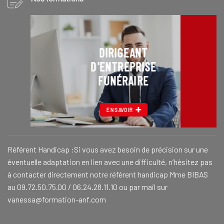
DIRIGEANT
D'ENTREPRISE
FUNÉRAIRE
EN SAVOIR
Référent Handicap :Si vous avez besoin de précision sur une
éventuelle adaptation en lien avec une difficulté, n’hésitez pas
à contacter directement notre référent handicap Mme BIBAS
au 09.72.50.75.00 / 06.24.28.11.10 ou par mail sur
vanessa@formation-anf.com