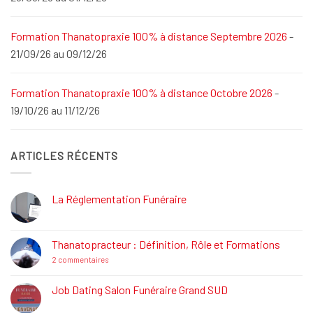
Formation Thanatopraxie 100% à distance Septembre 2026
-
21/09/26 au 09/12/26
Formation Thanatopraxie 100% à distance Octobre 2026
-
19/10/26 au 11/12/26
ARTICLES RÉCENTS
La Réglementation Funéraire
Aucun
commentaire
sur
La
Thanatopracteur : Définition, Rôle et Formations
Réglementation
Funéraire
sur
2 commentaires
Thanatopracteur
:
Définition,
Job Dating Salon Funéraire Grand SUD
Rôle
Aucun
et