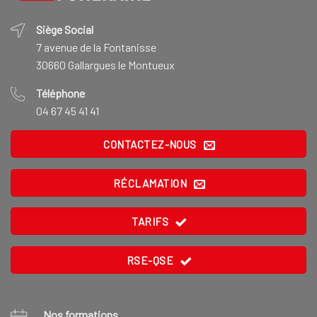
Siège Social
7 avenue de la Fontanisse
30660 Gallargues le Montueux
Téléphone
04 67 45 41 41
CONTACTEZ-NOUS
RÉCLAMATION
TARIFS
RSE-QSE
Nos formations