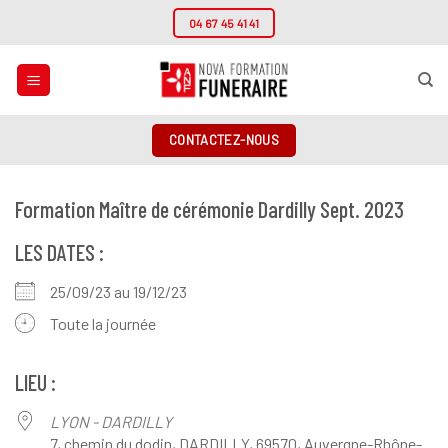
Passer
04 67 45 41 41
au
contenu
CONTACTEZ-NOUS
Formation Maître de cérémonie Dardilly Sept. 2023
LES DATES :
25/09/23 au 19/12/23
Toute la journée
LIEU :
LYON - DARDILLY
7, chemin du dodin, DARDILLY, 69570, Auvergne-Rhône-