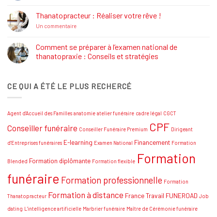
commentaire
Formations
sur
Job
Thanatopracteur : Réaliser votre rêve !
Dating
Salon
sur
Un commentaire
Funéraire
Thanatopracteur
Grand
:
SUD
Réaliser
Comment se préparer à l’examen national de
votre
thanatopraxie : Conseils et stratégies
rêve
!
Aucun
commentaire
sur
CE QUI A ÉTÉ LE PLUS RECHERCÉ
Comment
se
préparer
à
l’examen
Agent d'Accueil des Familles
anatomie
atelier funéraire
cadre légal
CGCT
national
de
CPF
Conseiller funéraire
thanatopraxie
Conseiller Funéraire Premium
Dirigeant
:
Conseils
E-learning
Financement
d'Entreprises funéraires
Examen National
Formation
et
Formation
stratégies
Formation diplômante
Blended
Formation flexible
funéraire
Formation professionnelle
Formation
Formation à distance
France Travail
FUNEROAD
Thanatopracteur
Job
dating
L'intelligence artificielle
Marbrier funéraire
Maître de Cérémonie funéraire