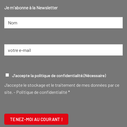
Je m'abonne à la Newsletter
NOM
(NÉCESSAIRE)
Nom
E-
mail
(Nécessaire)
RGPD
(NÉCESSAIRE)
J’accepte la politique de confidentialité.
(Nécessaire)
J‘accepte le stockage et le traitement de mes données par ce
site. -
Politique de confidentialité
*
CAPTCHA