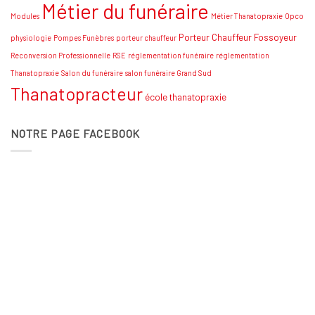
Métier du funéraire
Modules
Métier Thanatopraxie
Opco
Porteur Chauffeur Fossoyeur
physiologie
Pompes Funèbres
porteur chauffeur
Reconversion Professionnelle
RSE
réglementation funéraire
réglementation
Thanatopraxie
Salon du funéraire
salon funéraire Grand Sud
Thanatopracteur
école thanatopraxie
NOTRE PAGE FACEBOOK