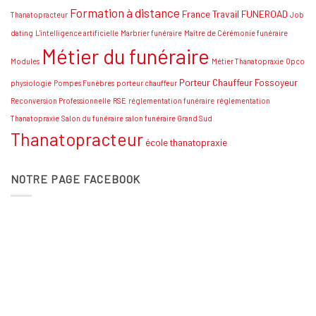
Formation à distance
France Travail
FUNEROAD
Thanatopracteur
Job
dating
L'intelligence artificielle
Marbrier funéraire
Maître de Cérémonie funéraire
Métier du funéraire
Modules
Métier Thanatopraxie
Opco
Porteur Chauffeur Fossoyeur
physiologie
Pompes Funèbres
porteur chauffeur
Reconversion Professionnelle
RSE
réglementation funéraire
réglementation
Thanatopraxie
Salon du funéraire
salon funéraire Grand Sud
Thanatopracteur
école thanatopraxie
NOTRE PAGE FACEBOOK