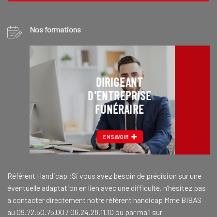
Nos formations
DIRIGEANT
D'ENTREPRISE
FUNÉRAIRE
EN SAVOIR
Référent Handicap :Si vous avez besoin de précision sur une
éventuelle adaptation en lien avec une difficulté, n’hésitez pas
à contacter directement notre référent handicap Mme BIBAS
au 09.72.50.75.00 / 06.24.28.11.10 ou par mail sur