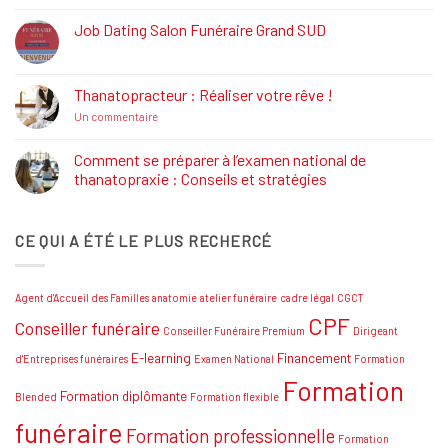
:
Définition,
Job Dating Salon Funéraire Grand SUD
Rôle
Aucun
et
commentaire
Formations
sur
Job
Thanatopracteur : Réaliser votre rêve !
Dating
Salon
sur
Un commentaire
Funéraire
Thanatopracteur
Grand
:
SUD
Réaliser
Comment se préparer à l’examen national de
votre
thanatopraxie : Conseils et stratégies
rêve
!
Aucun
commentaire
sur
CE QUI A ÉTÉ LE PLUS RECHERCÉ
Comment
se
préparer
à
l’examen
Agent d'Accueil des Familles
anatomie
atelier funéraire
cadre légal
CGCT
national
de
CPF
Conseiller funéraire
thanatopraxie
Conseiller Funéraire Premium
Dirigeant
:
Conseils
E-learning
Financement
d'Entreprises funéraires
Examen National
Formation
et
Formation
stratégies
Formation diplômante
Blended
Formation flexible
funéraire
Formation professionnelle
Formation