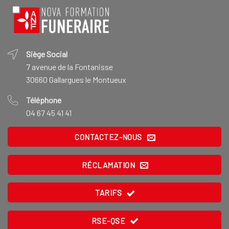
Siège Social
7 avenue de la Fontanisse
30660 Gallargues le Montueux
Téléphone
04 67 45 41 41
CONTACTEZ-NOUS
RÉCLAMATION
TARIFS
RSE-QSE