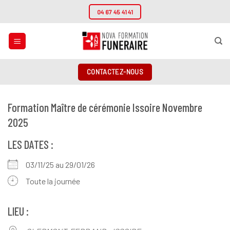
Passer
04 67 45 41 41
au
contenu
CONTACTEZ-NOUS
Formation Maître de cérémonie Issoire Novembre
2025
LES DATES :
03/11/25 au 29/01/26
Toute la journée
LIEU :