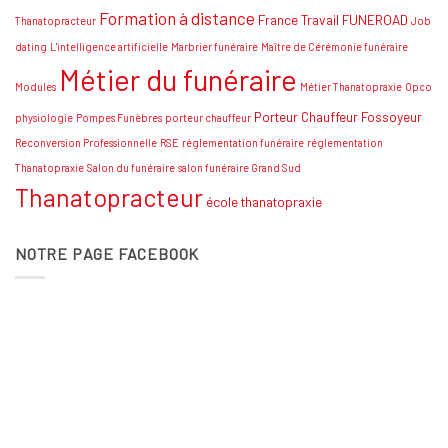
Formation à distance
France Travail
FUNEROAD
Thanatopracteur
Job
dating
L'intelligence artificielle
Marbrier funéraire
Maître de Cérémonie funéraire
Métier du funéraire
Modules
Métier Thanatopraxie
Opco
Porteur Chauffeur Fossoyeur
physiologie
Pompes Funèbres
porteur chauffeur
Reconversion Professionnelle
RSE
réglementation funéraire
réglementation
Thanatopraxie
Salon du funéraire
salon funéraire Grand Sud
Thanatopracteur
école thanatopraxie
NOTRE PAGE FACEBOOK