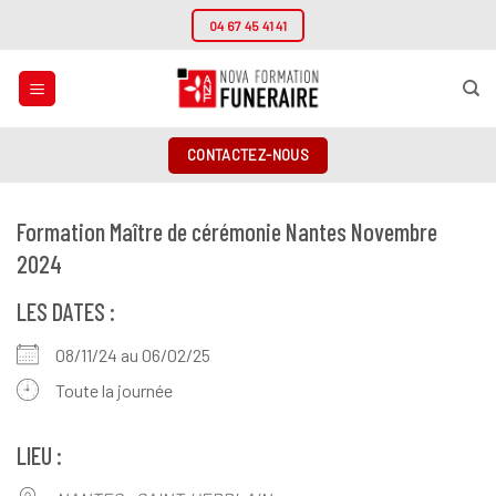
Passer
04 67 45 41 41
au
contenu
CONTACTEZ-NOUS
Formation Maître de cérémonie Nantes Novembre
2024
LES DATES :
08/11/24 au 06/02/25
Toute la journée
LIEU :