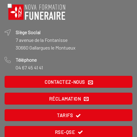
Siège Social
7 avenue de la Fontanisse
30660 Gallargues le Montueux
Téléphone
04 67 45 41 41
CONTACTEZ-NOUS
RÉCLAMATION
TARIFS
RSE-QSE