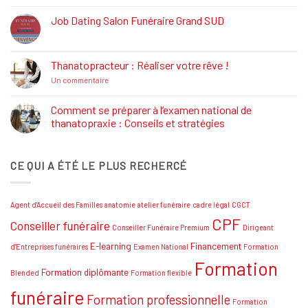
:
Définition,
Job Dating Salon Funéraire Grand SUD
Rôle
Aucun
et
commentaire
Formations
sur
Job
Thanatopracteur : Réaliser votre rêve !
Dating
Salon
sur
Un commentaire
Funéraire
Thanatopracteur
Grand
:
SUD
Réaliser
Comment se préparer à l’examen national de
votre
thanatopraxie : Conseils et stratégies
rêve
!
Aucun
commentaire
sur
CE QUI A ÉTÉ LE PLUS RECHERCÉ
Comment
se
préparer
à
l’examen
Agent d'Accueil des Familles
anatomie
atelier funéraire
cadre légal
CGCT
national
de
CPF
Conseiller funéraire
thanatopraxie
Conseiller Funéraire Premium
Dirigeant
:
Conseils
E-learning
Financement
d'Entreprises funéraires
Examen National
Formation
et
Formation
stratégies
Formation diplômante
Blended
Formation flexible
funéraire
Formation professionnelle
Formation