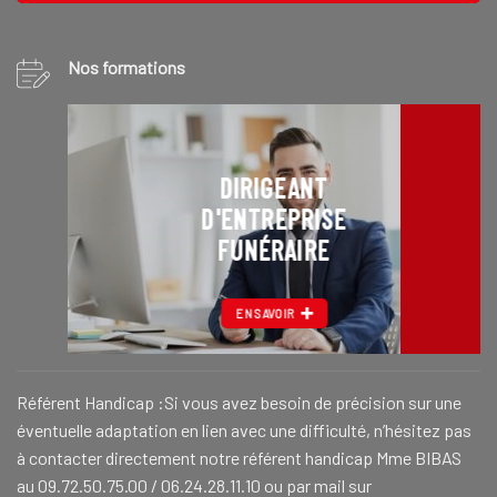
Nos formations
DIRIGEANT
D'ENTREPRISE
FUNÉRAIRE
EN SAVOIR
Référent Handicap :Si vous avez besoin de précision sur une
éventuelle adaptation en lien avec une difficulté, n’hésitez pas
à contacter directement notre référent handicap Mme BIBAS
au 09.72.50.75.00 / 06.24.28.11.10 ou par mail sur