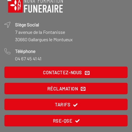
Siège Social
7 avenue de la Fontanisse
30660 Gallargues le Montueux
Téléphone
04 67 45 41 41
CONTACTEZ-NOUS
RÉCLAMATION
TARIFS
RSE-QSE