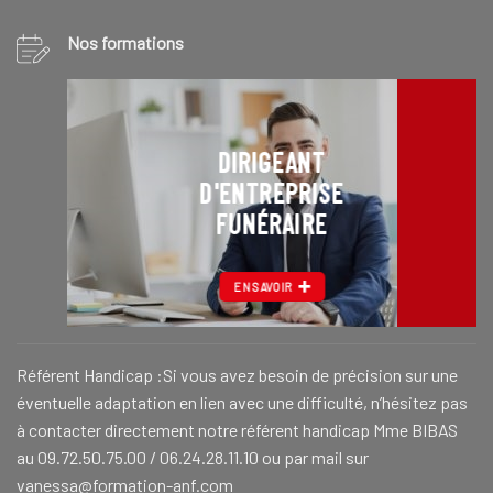
Nos formations
DIRIGEANT
D'ENTREPRISE
FUNÉRAIRE
EN SAVOIR
Référent Handicap :Si vous avez besoin de précision sur une
éventuelle adaptation en lien avec une difficulté, n’hésitez pas
à contacter directement notre référent handicap Mme BIBAS
au 09.72.50.75.00 / 06.24.28.11.10 ou par mail sur
vanessa@formation-anf.com