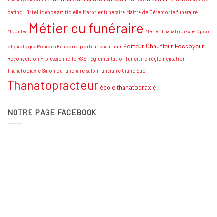
dating
L'intelligence artificielle
Marbrier funéraire
Maître de Cérémonie funéraire
Métier du funéraire
Modules
Métier Thanatopraxie
Opco
Porteur Chauffeur Fossoyeur
physiologie
Pompes Funèbres
porteur chauffeur
Reconversion Professionnelle
RSE
réglementation funéraire
réglementation
Thanatopraxie
Salon du funéraire
salon funéraire Grand Sud
Thanatopracteur
école thanatopraxie
NOTRE PAGE FACEBOOK