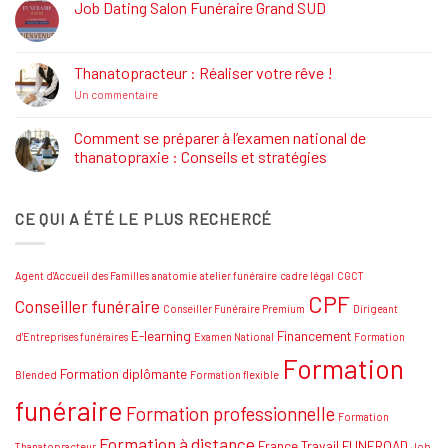
Définition,
Job Dating Salon Funéraire Grand SUD
Rôle
Aucun
et
commentaire
Formations
sur
Job
Thanatopracteur : Réaliser votre rêve !
Dating
Salon
sur
Un commentaire
Funéraire
Thanatopracteur
Grand
:
SUD
Réaliser
Comment se préparer à l’examen national de
votre
thanatopraxie : Conseils et stratégies
rêve
!
Aucun
commentaire
sur
CE QUI A ÉTÉ LE PLUS RECHERCÉ
Comment
se
préparer
à
l’examen
Agent d'Accueil des Familles
anatomie
atelier funéraire
cadre légal
CGCT
national
de
CPF
Conseiller funéraire
thanatopraxie
Conseiller Funéraire Premium
Dirigeant
:
Conseils
E-learning
Financement
d'Entreprises funéraires
Examen National
Formation
et
Formation
stratégies
Formation diplômante
Blended
Formation flexible
funéraire
Formation professionnelle
Formation
Formation à distance
France Travail
FUNEROAD
Thanatopracteur
Job