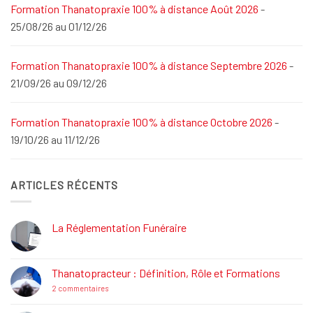
Formation Thanatopraxie 100% à distance Août 2026
-
25/08/26 au 01/12/26
Formation Thanatopraxie 100% à distance Septembre 2026
-
21/09/26 au 09/12/26
Formation Thanatopraxie 100% à distance Octobre 2026
-
19/10/26 au 11/12/26
ARTICLES RÉCENTS
La Réglementation Funéraire
Aucun
commentaire
sur
La
Thanatopracteur : Définition, Rôle et Formations
Réglementation
Funéraire
sur
2 commentaires
Thanatopracteur
: