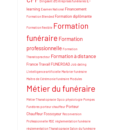
E-
Dirigeant d'Entreprises funéraires
learning
Financement
Examen National
Formation diplômante
Formation Blended
Formation
Formation flexible
funéraire
Formation
professionnelle
Formation
Formation à distance
Thanatopracteur
France Travail
FUNEROAD
Job dating
L'intelligence artificielle
Marbrier funéraire
Maître de Cérémonie funéraire
Modules
Métier du funéraire
Métier Thanatopraxie
Opco
physiologie
Pompes
Porteur
Funèbres
porteur chauffeur
Chauffeur Fossoyeur
Reconversion
Professionnelle
RSE
réglementation funéraire
réglementation Thanatopraxie
Salon du funéraire