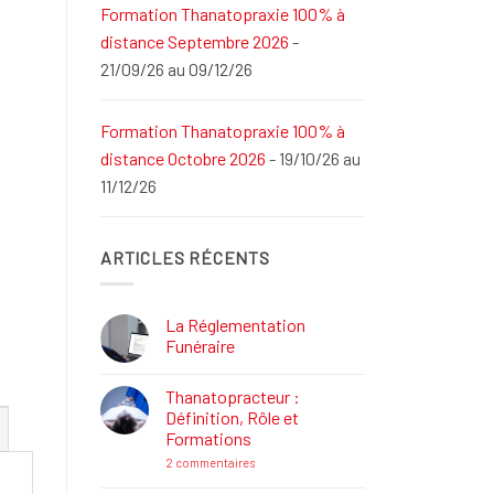
Formation Thanatopraxie 100% à
distance Septembre 2026
-
21/09/26 au 09/12/26
Formation Thanatopraxie 100% à
distance Octobre 2026
- 19/10/26 au
11/12/26
ARTICLES RÉCENTS
La Réglementation
Funéraire
Aucun
commentaire
Thanatopracteur :
sur
La
Définition, Rôle et
Réglementation
Formations
Funéraire
sur
2 commentaires
Thanatopracteur
: