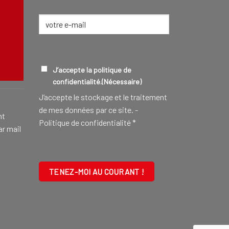
E-
mail
(Nécessaire)
CONSEILLER FUNÉRAIRE
EN SAVOIR
RGPD
(NÉCESSAIRE)
J’accepte la politique de
confidentialité.
(Nécessaire)
J‘accepte le stockage et le traitement
de mes données par ce site. -
nt
Politique de confidentialité
*
ar mail
CAPTCHA