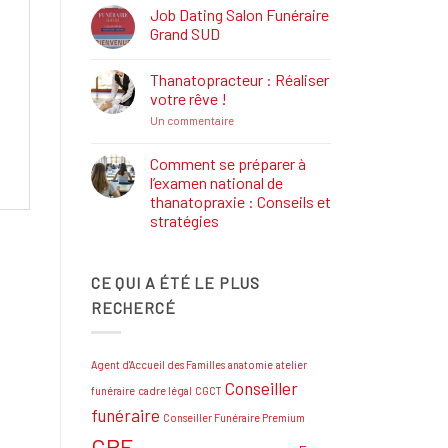
Définition,
Job Dating Salon Funéraire
Rôle
Grand SUD
et
Formations
Aucun
commentaire
Thanatopracteur : Réaliser
sur
Job
votre rêve !
Dating
Salon
sur
Un commentaire
Funéraire
Thanatopracteur
Grand
:
SUD
Réaliser
Comment se préparer à
votre
l’examen national de
rêve
!
thanatopraxie : Conseils et
stratégies
Aucun
commentaire
sur
CE QUI A ÉTÉ LE PLUS
Comment
se
RECHERCÉ
préparer
à
l’examen
national
de
Agent d'Accueil des Familles
anatomie
atelier
thanatopraxie
:
Conseiller
funéraire
cadre légal
CGCT
Conseils
et
funéraire
Conseiller Funéraire Premium
stratégies
CPF