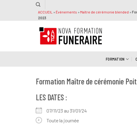
Passer
au
ACCUEIL
»
Évènements
»
Maître de cérémonie blended
»
For
2023
contenu
FORMATION
Formation Maître de cérémonie Poit
LES DATES :
07/11/23 au 31/01/24
Toute la journée