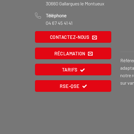
30660 Gallargues le Montueux
Téléphone
04 67 45 41 41
CONTACTEZ-NOUS
RÉCLAMATION
Référe
adaptat
TARIFS
notre 
sur va
RSE-QSE