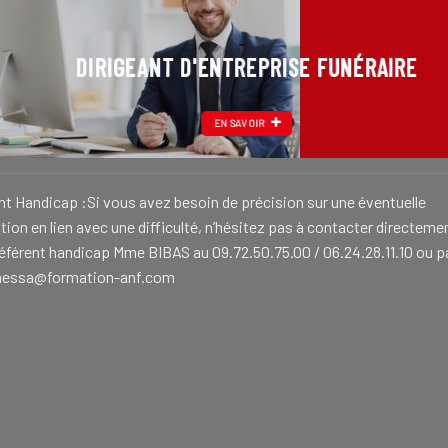
DIRIGEANT D'ENTREPRISE FUNÉRAIRE
EN SAVOIR
nt Handicap :Si vous avez besoin de précision sur une éventuelle
ion en lien avec une difficulté, n’hésitez pas à contacter directeme
référent handicap Mme BIBAS au 09.72.50.75.00 / 06.24.28.11.10 ou p
nessa@formation-anf.com