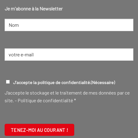
Je m'abonne à la Newsletter
NOM
(NÉCESSAIRE)
Nom
E-
mail
(Nécessaire)
RGPD
(NÉCESSAIRE)
J’accepte la politique de confidentialité.
(Nécessaire)
J‘accepte le stockage et le traitement de mes données par ce
site. -
Politique de confidentialité
*
CAPTCHA