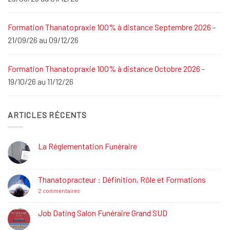
Formation Thanatopraxie 100% à distance Septembre 2026
-
21/09/26 au 09/12/26
Formation Thanatopraxie 100% à distance Octobre 2026
-
19/10/26 au 11/12/26
ARTICLES RÉCENTS
La Réglementation Funéraire
Aucun
commentaire
sur
La
Thanatopracteur : Définition, Rôle et Formations
Réglementation
Funéraire
sur
2 commentaires
Thanatopracteur
:
Définition,
Job Dating Salon Funéraire Grand SUD
Rôle
Aucun
et