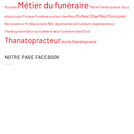
Métier du funéraire
Modules
Métier Thanatopraxie
Opco
Porteur Chauffeur Fossoyeur
physiologie
Pompes Funèbres
porteur chauffeur
Reconversion Professionnelle
RSE
réglementation funéraire
réglementation
Thanatopraxie
Salon du funéraire
salon funéraire Grand Sud
Thanatopracteur
école thanatopraxie
NOTRE PAGE FACEBOOK