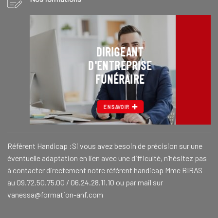
DIRIGEANT
D'ENTREPRISE
FUNÉRAIRE
EN SAVOIR
Référent Handicap :Si vous avez besoin de précision sur une
éventuelle adaptation en lien avec une difficulté, n’hésitez pas
à contacter directement notre référent handicap Mme BIBAS
au 09.72.50.75.00 / 06.24.28.11.10 ou par mail sur
vanessa@formation-anf.com