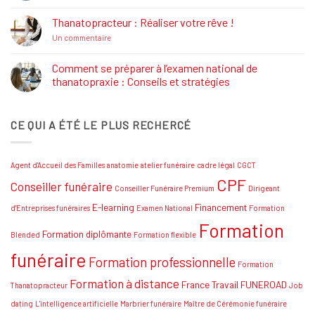
commentaire
Formations
sur
Job
Thanatopracteur : Réaliser votre rêve !
Dating
Salon
sur
Un commentaire
Funéraire
Thanatopracteur
Grand
:
SUD
Réaliser
Comment se préparer à l’examen national de
votre
thanatopraxie : Conseils et stratégies
rêve
!
Aucun
commentaire
sur
CE QUI A ÉTÉ LE PLUS RECHERCÉ
Comment
se
préparer
à
l’examen
Agent d'Accueil des Familles
anatomie
atelier funéraire
cadre légal
CGCT
national
de
CPF
Conseiller funéraire
thanatopraxie
Conseiller Funéraire Premium
Dirigeant
:
Conseils
E-learning
Financement
d'Entreprises funéraires
Examen National
Formation
et
Formation
stratégies
Formation diplômante
Blended
Formation flexible
funéraire
Formation professionnelle
Formation
Formation à distance
France Travail
FUNEROAD
Thanatopracteur
Job
dating
L'intelligence artificielle
Marbrier funéraire
Maître de Cérémonie funéraire