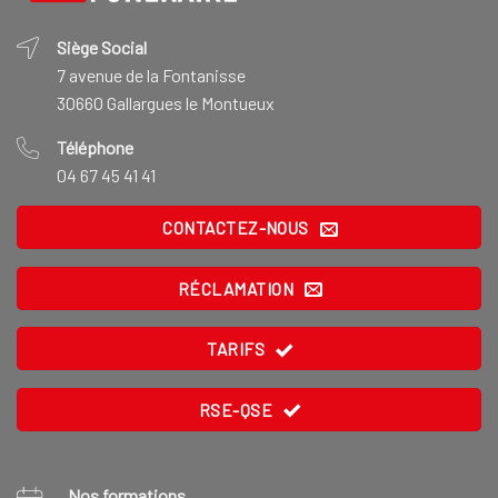
Siège Social
7 avenue de la Fontanisse
30660 Gallargues le Montueux
Téléphone
04 67 45 41 41
CONTACTEZ-NOUS
RÉCLAMATION
TARIFS
RSE-QSE
Nos formations