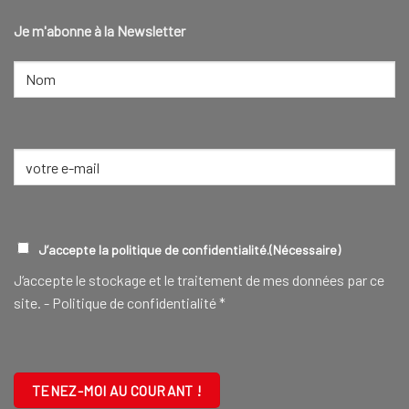
Je m'abonne à la Newsletter
NOM
(NÉCESSAIRE)
Nom
E-
mail
(Nécessaire)
RGPD
(NÉCESSAIRE)
J’accepte la politique de confidentialité.
(Nécessaire)
J‘accepte le stockage et le traitement de mes données par ce
site. -
Politique de confidentialité
*
CAPTCHA