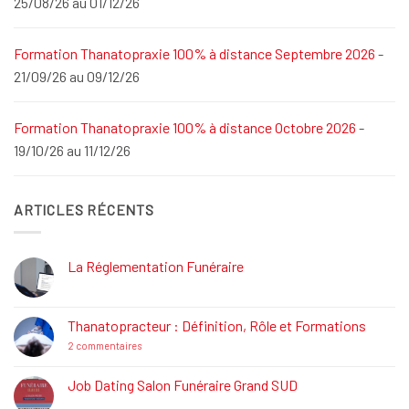
25/08/26 au 01/12/26
Formation Thanatopraxie 100% à distance Septembre 2026
-
21/09/26 au 09/12/26
Formation Thanatopraxie 100% à distance Octobre 2026
-
19/10/26 au 11/12/26
ARTICLES RÉCENTS
La Réglementation Funéraire
Aucun
commentaire
sur
La
Thanatopracteur : Définition, Rôle et Formations
Réglementation
Funéraire
sur
2 commentaires
Thanatopracteur
:
Définition,
Job Dating Salon Funéraire Grand SUD
Rôle
Aucun
et