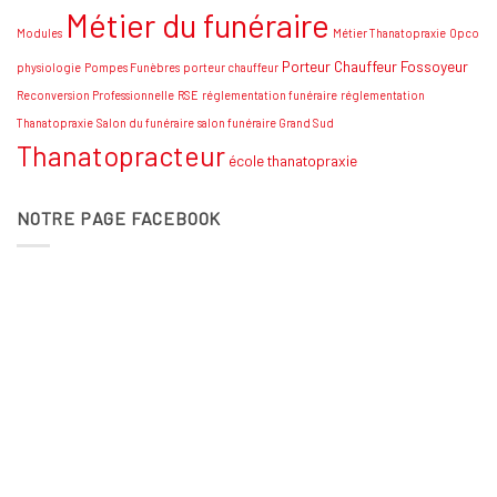
Métier du funéraire
Modules
Métier Thanatopraxie
Opco
Porteur Chauffeur Fossoyeur
physiologie
Pompes Funèbres
porteur chauffeur
Reconversion Professionnelle
RSE
réglementation funéraire
réglementation
Thanatopraxie
Salon du funéraire
salon funéraire Grand Sud
Thanatopracteur
école thanatopraxie
NOTRE PAGE FACEBOOK