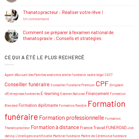
commentaire
Formations
sur
Job
Thanatopracteur : Réaliser votre rêve !
Dating
Salon
sur
Un commentaire
Funéraire
Thanatopracteur
Grand
:
SUD
Réaliser
Comment se préparer à l’examen national de
votre
thanatopraxie : Conseils et stratégies
rêve
!
Aucun
commentaire
sur
CE QUI A ÉTÉ LE PLUS RECHERCÉ
Comment
se
préparer
à
l’examen
Agent d'Accueil des Familles
anatomie
atelier funéraire
cadre légal
CGCT
national
de
CPF
Conseiller funéraire
thanatopraxie
Conseiller Funéraire Premium
Dirigeant
:
Conseils
E-learning
Financement
d'Entreprises funéraires
Examen National
Formation
et
Formation
stratégies
Formation diplômante
Blended
Formation flexible
funéraire
Formation professionnelle
Formation
Formation à distance
France Travail
FUNEROAD
Thanatopracteur
Job
dating
L'intelligence artificielle
Marbrier funéraire
Maître de Cérémonie funéraire