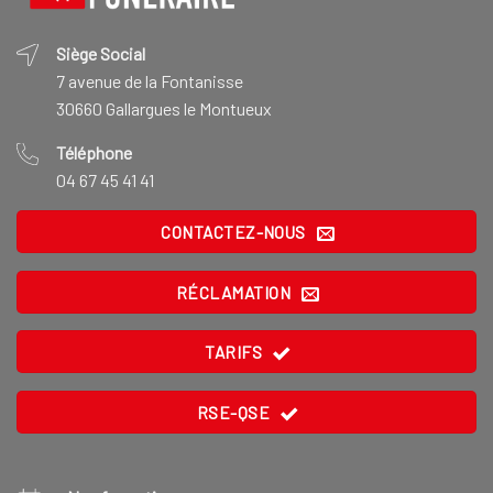
Siège Social
7 avenue de la Fontanisse
30660 Gallargues le Montueux
Téléphone
04 67 45 41 41
CONTACTEZ-NOUS
RÉCLAMATION
TARIFS
RSE-QSE