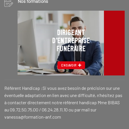
Nos formations
DIRIGEANT
D'ENTREPRISE
FUNÉRAIRE
EN SAVOIR
Référent Handicap :Si vous avez besoin de précision sur une
éventuelle adaptation en lien avec une difficulté, n’hésitez pas
à contacter directement notre référent handicap Mme BIBAS
au 09.72.50.75.00 / 06.24.28.11.10 ou par mail sur
vanessa@formation-anf.com