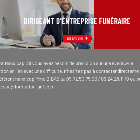
DIRIGEANT D'ENTREPRISE FUNÉRAIRE
EN SAVOIR
nt Handicap :Si vous avez besoin de précision sur une éventuelle
ion en lien avec une difficulté, n’hésitez pas à contacter directeme
référent handicap Mme BIBAS au 09.72.50.75.00 / 06.24.28.11.10 ou p
nessa@formation-anf.com