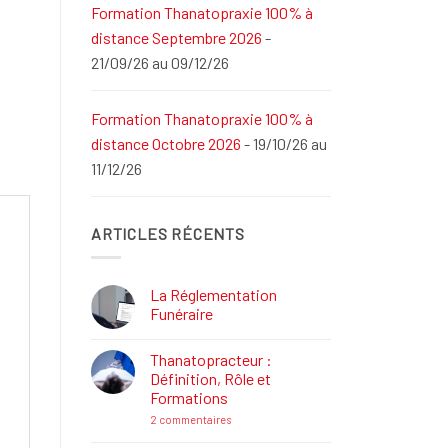
Formation Thanatopraxie 100% à
distance Septembre 2026
-
21/09/26 au 09/12/26
Formation Thanatopraxie 100% à
distance Octobre 2026
- 19/10/26 au
11/12/26
ARTICLES RÉCENTS
La Réglementation
Funéraire
Aucun
commentaire
Thanatopracteur :
sur
La
Définition, Rôle et
Réglementation
Formations
Funéraire
sur
2 commentaires
Thanatopracteur
: