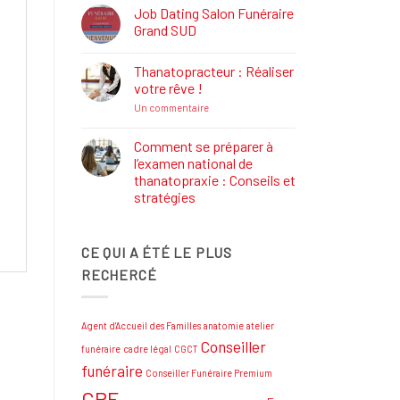
Définition,
Job Dating Salon Funéraire
Rôle
Grand SUD
et
Formations
Aucun
commentaire
Thanatopracteur : Réaliser
sur
Job
votre rêve !
Dating
Salon
sur
Un commentaire
Funéraire
Thanatopracteur
Grand
:
SUD
Réaliser
Comment se préparer à
votre
l’examen national de
rêve
!
thanatopraxie : Conseils et
stratégies
Aucun
commentaire
sur
CE QUI A ÉTÉ LE PLUS
Comment
se
RECHERCÉ
préparer
à
l’examen
national
de
Agent d'Accueil des Familles
anatomie
atelier
thanatopraxie
:
Conseiller
funéraire
cadre légal
CGCT
Conseils
et
funéraire
Conseiller Funéraire Premium
stratégies
CPF