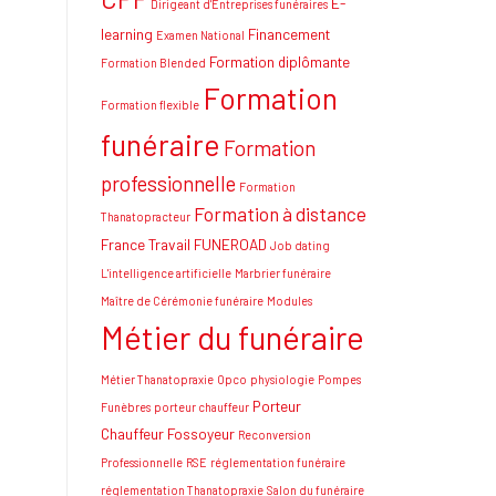
E-
Dirigeant d'Entreprises funéraires
learning
Financement
Examen National
Formation diplômante
Formation Blended
Formation
Formation flexible
funéraire
Formation
professionnelle
Formation
Formation à distance
Thanatopracteur
France Travail
FUNEROAD
Job dating
L'intelligence artificielle
Marbrier funéraire
Maître de Cérémonie funéraire
Modules
Métier du funéraire
Métier Thanatopraxie
Opco
physiologie
Pompes
Porteur
Funèbres
porteur chauffeur
Chauffeur Fossoyeur
Reconversion
Professionnelle
RSE
réglementation funéraire
réglementation Thanatopraxie
Salon du funéraire