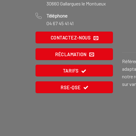
30660 Gallargues le Montueux
Téléphone
04 67 45 41 41
CONTACTEZ-NOUS
RÉCLAMATION
Référe
adaptat
TARIFS
notre 
sur va
RSE-QSE