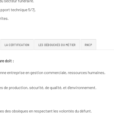
u secteur funéraire.
pport technique 5/7j.
ites.
LA CERTIFICATION
LES DÉBOUCHÉS DU MÉTIER
RNCP
re doit :
yenne entreprise en gestion commerciale, ressources humaines,
 de production, sécurité, de qualité, et d’environnement.
pes des obsèques en respectant les volontés du défunt.​