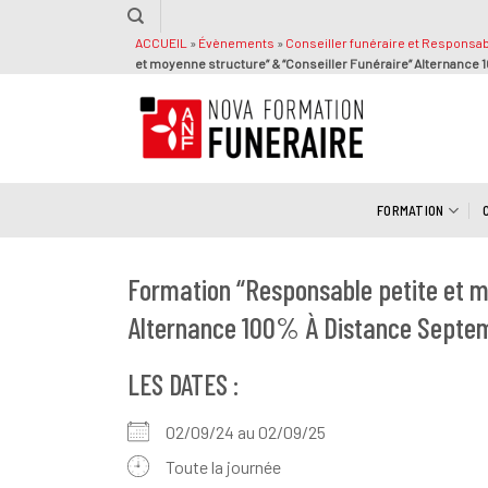
Passer
au
ACCUEIL
»
Évènements
»
Conseiller funéraire et Responsab
et moyenne structure” & “Conseiller Funéraire” Alternance
contenu
FORMATION
Formation “Responsable petite et m
Alternance 100% À Distance Septe
LES DATES :
02/09/24 au 02/09/25
Toute la journée