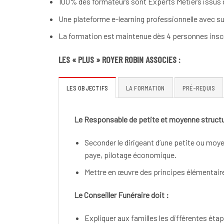
100% des formateurs sont Experts Métiers issus d
Une plateforme e-learning professionnelle avec su
La formation est maintenue dès 4 personnes inscr
LES « PLUS » ROYER ROBIN ASSOCIES :
LES OBJECTIFS
LA FORMATION
PRÉ-REQUIS
Le Responsable de petite et moyenne structu
Seconder le dirigeant d’une petite ou mo
paye, pilotage économique.
Mettre en œuvre des principes élémentaires
Le Conseiller Funéraire doit :
Expliquer aux familles les différentes éta