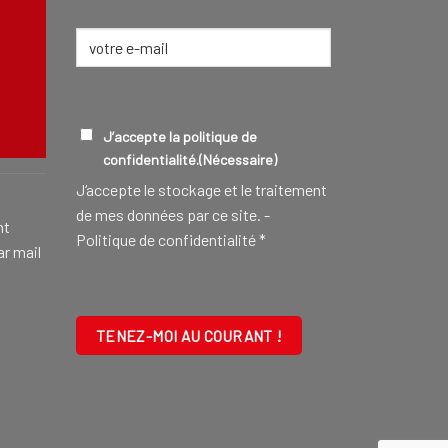
E-
mail
(Nécessaire)
CONSEILLER FUNÉRAIRE
EN SAVOIR
RGPD
(NÉCESSAIRE)
J’accepte la politique de
confidentialité.
(Nécessaire)
J‘accepte le stockage et le traitement
de mes données par ce site. -
nt
Politique de confidentialité
*
ar mail
CAPTCHA