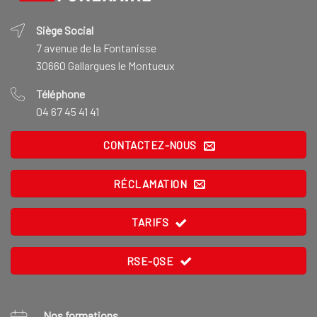
Siège Social
7 avenue de la Fontanisse
30660 Gallargues le Montueux
Téléphone
04 67 45 41 41
CONTACTEZ-NOUS
RÉCLAMATION
TARIFS
RSE-QSE
Nos formations