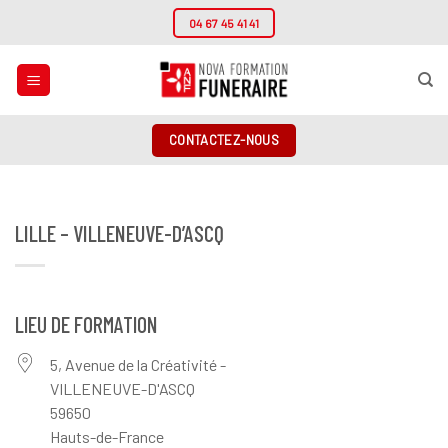
Passer
04 67 45 41 41
au
contenu
CONTACTEZ-NOUS
LILLE – VILLENEUVE-D’ASCQ
LIEU DE FORMATION
5, Avenue de la Créativité -
VILLENEUVE-D'ASCQ
59650
Hauts-de-France