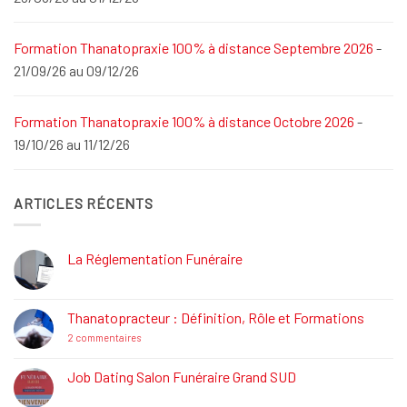
Formation Thanatopraxie 100% à distance Septembre 2026
-
21/09/26 au 09/12/26
Formation Thanatopraxie 100% à distance Octobre 2026
-
19/10/26 au 11/12/26
ARTICLES RÉCENTS
La Réglementation Funéraire
Aucun
commentaire
sur
La
Thanatopracteur : Définition, Rôle et Formations
Réglementation
Funéraire
sur
2 commentaires
Thanatopracteur
:
Définition,
Job Dating Salon Funéraire Grand SUD
Rôle
Aucun
et