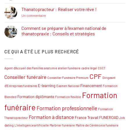
commentaire
Formations
sur
Job
Thanatopracteur : Réaliser votre rêve !
Dating
Salon
sur
Un commentaire
Funéraire
Thanatopracteur
Grand
:
SUD
Réaliser
Comment se préparer à l’examen national de
votre
thanatopraxie : Conseils et stratégies
rêve
!
Aucun
commentaire
sur
CE QUI A ÉTÉ LE PLUS RECHERCÉ
Comment
se
préparer
à
l’examen
Agent d'Accueil des Familles
anatomie
atelier funéraire
cadre légal
CGCT
national
de
CPF
Conseiller funéraire
thanatopraxie
Conseiller Funéraire Premium
Dirigeant
:
Conseils
E-learning
Financement
d'Entreprises funéraires
Examen National
Formation
et
Formation
stratégies
Formation diplômante
Blended
Formation flexible
funéraire
Formation professionnelle
Formation
Formation à distance
France Travail
FUNEROAD
Thanatopracteur
Job
dating
L'intelligence artificielle
Marbrier funéraire
Maître de Cérémonie funéraire