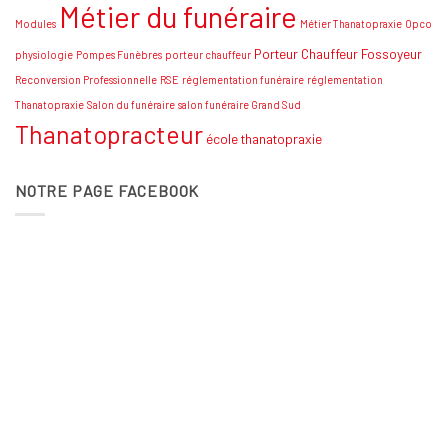
Métier du funéraire
Modules
Métier Thanatopraxie
Opco
Porteur Chauffeur Fossoyeur
physiologie
Pompes Funèbres
porteur chauffeur
Reconversion Professionnelle
RSE
réglementation funéraire
réglementation
Thanatopraxie
Salon du funéraire
salon funéraire Grand Sud
Thanatopracteur
école thanatopraxie
NOTRE PAGE FACEBOOK