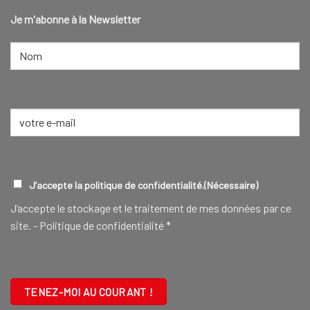
Je m'abonne à la Newsletter
NOM
(NÉCESSAIRE)
Nom
E-
mail
(Nécessaire)
RGPD
(NÉCESSAIRE)
J’accepte la politique de confidentialité.
(Nécessaire)
J‘accepte le stockage et le traitement de mes données par ce
site. -
Politique de confidentialité
*
CAPTCHA