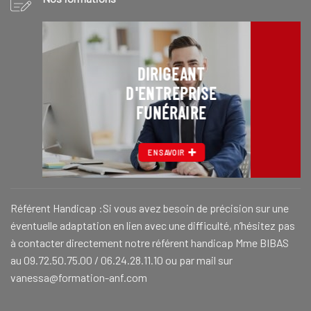
DIRIGEANT
D'ENTREPRISE
FUNÉRAIRE
EN SAVOIR
Référent Handicap :Si vous avez besoin de précision sur une
éventuelle adaptation en lien avec une difficulté, n’hésitez pas
à contacter directement notre référent handicap Mme BIBAS
au 09.72.50.75.00 / 06.24.28.11.10 ou par mail sur
vanessa@formation-anf.com