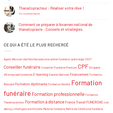
commentaire
Formations
sur
Job
Thanatopracteur : Réaliser votre rêve !
Dating
Salon
sur
Un commentaire
Funéraire
Thanatopracteur
Grand
:
SUD
Réaliser
Comment se préparer à l’examen national de
votre
thanatopraxie : Conseils et stratégies
rêve
!
Aucun
commentaire
sur
CE QUI A ÉTÉ LE PLUS RECHERCÉ
Comment
se
préparer
à
l’examen
Agent d'Accueil des Familles
anatomie
atelier funéraire
cadre légal
CGCT
national
de
CPF
Conseiller funéraire
thanatopraxie
Conseiller Funéraire Premium
Dirigeant
:
Conseils
E-learning
Financement
d'Entreprises funéraires
Examen National
Formation
et
Formation
stratégies
Formation diplômante
Blended
Formation flexible
funéraire
Formation professionnelle
Formation
Formation à distance
France Travail
FUNEROAD
Thanatopracteur
Job
dating
L'intelligence artificielle
Marbrier funéraire
Maître de Cérémonie funéraire