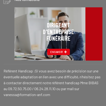
DIRIGEANT
D'ENTREPRISE
FUNÉRAIRE
EN SAVOIR
Référent Handicap :Si vous avez besoin de précision sur une
éventuelle adaptation en lien avec une difficulté, n’hésitez pas
à contacter directement notre référent handicap Mme BIBAS
au 09.72.50.75.00 / 06.24.28.11.10 ou par mail sur
vanessa@formation-anf.com