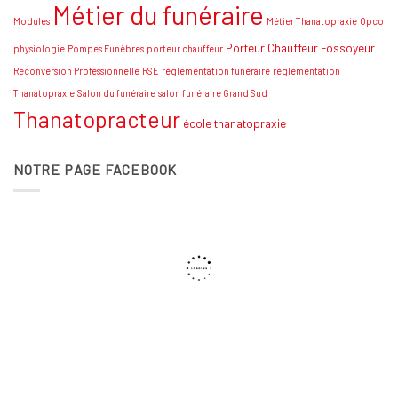
Métier du funéraire
Modules
Métier Thanatopraxie
Opco
Porteur Chauffeur Fossoyeur
physiologie
Pompes Funèbres
porteur chauffeur
Reconversion Professionnelle
RSE
réglementation funéraire
réglementation
Thanatopraxie
Salon du funéraire
salon funéraire Grand Sud
Thanatopracteur
école thanatopraxie
NOTRE PAGE FACEBOOK