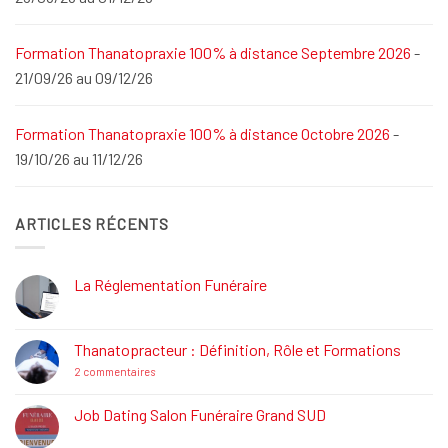
Formation Thanatopraxie 100% à distance Septembre 2026
-
21/09/26 au 09/12/26
Formation Thanatopraxie 100% à distance Octobre 2026
-
19/10/26 au 11/12/26
ARTICLES RÉCENTS
La Réglementation Funéraire
Aucun
commentaire
sur
La
Thanatopracteur : Définition, Rôle et Formations
Réglementation
Funéraire
sur
2 commentaires
Thanatopracteur
:
Définition,
Job Dating Salon Funéraire Grand SUD
Rôle
Aucun
et