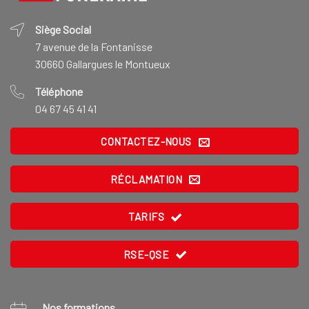
Siège Social
7 avenue de la Fontanisse
30660 Gallargues le Montueux
Téléphone
04 67 45 41 41
CONTACTEZ-NOUS
RÉCLAMATION
TARIFS
RSE-QSE
Nos formations