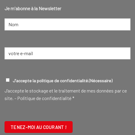
Je m'abonne à la Newsletter
NOM
(NÉCESSAIRE)
Nom
E-
mail
(Nécessaire)
RGPD
(NÉCESSAIRE)
J’accepte la politique de confidentialité.
(Nécessaire)
J‘accepte le stockage et le traitement de mes données par ce
site. -
Politique de confidentialité
*
CAPTCHA