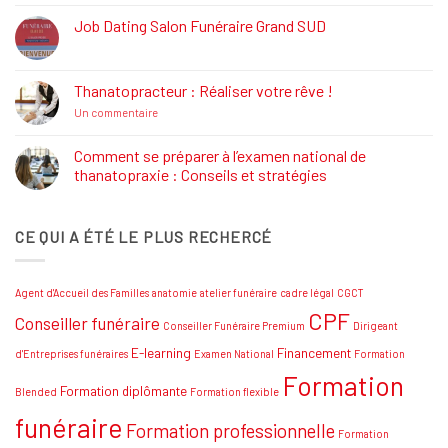
:
Définition,
Job Dating Salon Funéraire Grand SUD
Rôle
Aucun
et
commentaire
Formations
sur
Job
Thanatopracteur : Réaliser votre rêve !
Dating
Salon
sur
Un commentaire
Funéraire
Thanatopracteur
Grand
:
SUD
Réaliser
Comment se préparer à l’examen national de
votre
thanatopraxie : Conseils et stratégies
rêve
!
Aucun
commentaire
sur
CE QUI A ÉTÉ LE PLUS RECHERCÉ
Comment
se
préparer
à
l’examen
Agent d'Accueil des Familles
anatomie
atelier funéraire
cadre légal
CGCT
national
de
CPF
Conseiller funéraire
thanatopraxie
Conseiller Funéraire Premium
Dirigeant
:
Conseils
E-learning
Financement
d'Entreprises funéraires
Examen National
Formation
et
Formation
stratégies
Formation diplômante
Blended
Formation flexible
funéraire
Formation professionnelle
Formation