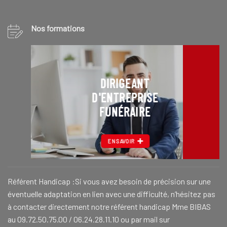
Nos formations
DIRIGEANT
D'ENTREPRISE
FUNÉRAIRE
EN SAVOIR
Référent Handicap :Si vous avez besoin de précision sur une
éventuelle adaptation en lien avec une difficulté, n’hésitez pas
à contacter directement notre référent handicap Mme BIBAS
au 09.72.50.75.00 / 06.24.28.11.10 ou par mail sur