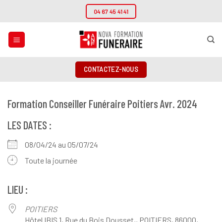
Passer
04 67 45 41 41
au
contenu
CONTACTEZ-NOUS
Formation Conseiller Funéraire Poitiers Avr. 2024
LES DATES :
08/04/24 au 05/07/24
Toute la journée
LIEU :
POITIERS
Hôtel IBIS 1, Rue du Bois Dousset,, POITIERS, 86000,