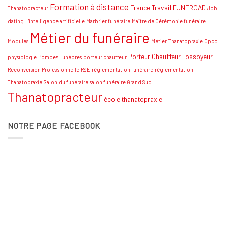
Formation à distance
France Travail
FUNEROAD
Thanatopracteur
Job
dating
L'intelligence artificielle
Marbrier funéraire
Maître de Cérémonie funéraire
Métier du funéraire
Modules
Métier Thanatopraxie
Opco
Porteur Chauffeur Fossoyeur
physiologie
Pompes Funèbres
porteur chauffeur
Reconversion Professionnelle
RSE
réglementation funéraire
réglementation
Thanatopraxie
Salon du funéraire
salon funéraire Grand Sud
Thanatopracteur
école thanatopraxie
NOTRE PAGE FACEBOOK