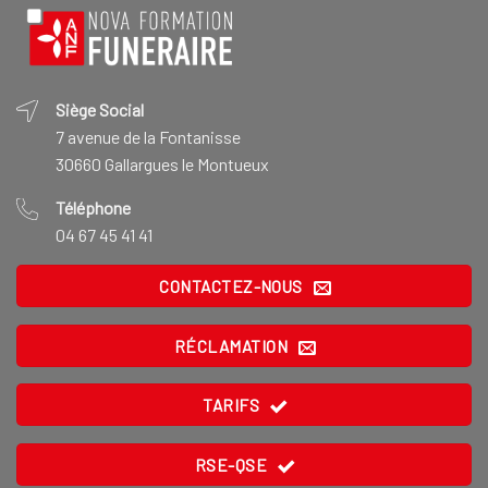
Siège Social
7 avenue de la Fontanisse
30660 Gallargues le Montueux
Téléphone
04 67 45 41 41
CONTACTEZ-NOUS
RÉCLAMATION
TARIFS
RSE-QSE