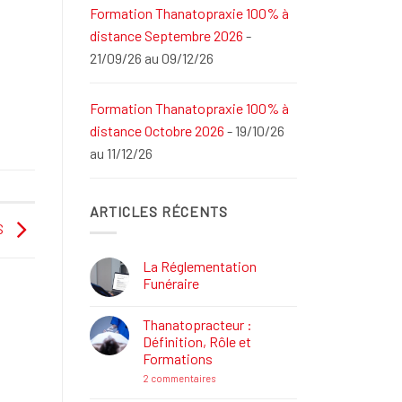
Formation Thanatopraxie 100% à
distance Septembre 2026
-
21/09/26 au 09/12/26
Formation Thanatopraxie 100% à
distance Octobre 2026
- 19/10/26
au 11/12/26
ARTICLES RÉCENTS
S
La Réglementation
Funéraire
Aucun
commentaire
Thanatopracteur :
sur
La
Définition, Rôle et
Réglementation
Formations
Funéraire
sur
2 commentaires
Thanatopracteur
: