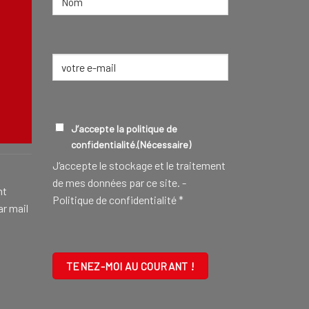
Nom
E-
mail
(Nécessaire)
CONSEILLER FUNÉRAIRE
EN SAVOIR
RGPD
(NÉCESSAIRE)
J’accepte la politique de
confidentialité.
(Nécessaire)
J‘accepte le stockage et le traitement
de mes données par ce site. -
nt
Politique de confidentialité
*
ar mail
CAPTCHA