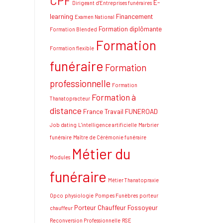
CPF
E-
Dirigeant d'Entreprises funéraires
learning
Financement
Examen National
Formation diplômante
Formation Blended
Formation
Formation flexible
funéraire
Formation
professionnelle
Formation
Formation à
Thanatopracteur
distance
France Travail
FUNEROAD
Job dating
L'intelligence artificielle
Marbrier
funéraire
Maître de Cérémonie funéraire
Métier du
Modules
funéraire
Métier Thanatopraxie
Opco
physiologie
Pompes Funèbres
porteur
Porteur Chauffeur Fossoyeur
chauffeur
Reconversion Professionnelle
RSE