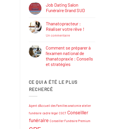
Définition,
Job Dating Salon
Rôle
Funéraire Grand SUD
et
Formations
Aucun
commentaire
Thanatopracteur :
sur
Job
Réaliser votre rêve !
Dating
Salon
sur
Un commentaire
Funéraire
Thanatopracteur
Grand
:
SUD
Réaliser
Comment se préparer à
votre
l’examen national de
rêve
!
thanatopraxie : Conseils
et stratégies
Aucun
commentaire
sur
CE QUI A ÉTÉ LE PLUS
Comment
se
RECHERCÉ
préparer
à
l’examen
national
de
Agent d'Accueil des Familles
anatomie
atelier
thanatopraxie
:
Conseiller
funéraire
cadre légal
CGCT
Conseils
et
funéraire
Conseiller Funéraire Premium
stratégies