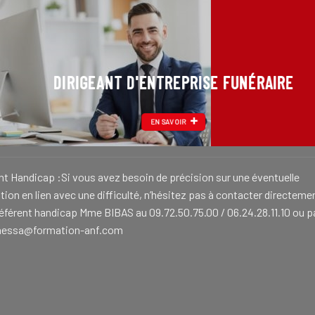
DIRIGEANT D'ENTREPRISE FUNÉRAIRE
EN SAVOIR
nt Handicap :Si vous avez besoin de précision sur une éventuelle
ion en lien avec une difficulté, n’hésitez pas à contacter directeme
référent handicap Mme BIBAS au 09.72.50.75.00 / 06.24.28.11.10 ou p
nessa@formation-anf.com