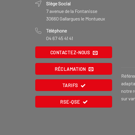
Siège Social
7 avenue de la Fontanisse
30660 Gallargues le Montueux
Téléphone
04 67 45 41 41
CONTACTEZ-NOUS
RÉCLAMATION
Référe
adaptat
TARIFS
notre 
sur va
RSE-QSE