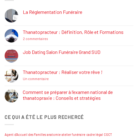
La Réglementation Funéraire
Aucun
commentaire
sur
La
Thanatopracteur : Définition, Rôle et Formations
Réglementation
Funéraire
sur
2 commentaires
Thanatopracteur
:
Définition,
Job Dating Salon Funéraire Grand SUD
Rôle
Aucun
et
commentaire
Formations
sur
Job
Thanatopracteur : Réaliser votre rêve !
Dating
Salon
sur
Un commentaire
Funéraire
Thanatopracteur
Grand
:
SUD
Réaliser
Comment se préparer à l’examen national de
votre
thanatopraxie : Conseils et stratégies
rêve
!
Aucun
commentaire
sur
CE QUI A ÉTÉ LE PLUS RECHERCÉ
Comment
se
préparer
à
l’examen
Agent d'Accueil des Familles
anatomie
atelier funéraire
cadre légal
CGCT
national