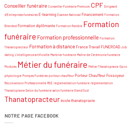
de
CPF
Conseiller funéraire
thanatopraxie
Conseiller Funéraire Premium
Dirigeant
:
Conseils
E-learning
Financement
d'Entreprises funéraires
Examen National
Formation
et
Formation
stratégies
Formation diplômante
Blended
Formation flexible
funéraire
Formation professionnelle
Formation
Formation à distance
France Travail
FUNEROAD
Thanatopracteur
Job
dating
L'intelligence artificielle
Marbrier funéraire
Maître de Cérémonie funéraire
Métier du funéraire
Modules
Métier Thanatopraxie
Opco
Porteur Chauffeur Fossoyeur
physiologie
Pompes Funèbres
porteur chauffeur
Reconversion Professionnelle
RSE
réglementation funéraire
réglementation
Thanatopraxie
Salon du funéraire
salon funéraire Grand Sud
Thanatopracteur
école thanatopraxie
NOTRE PAGE FACEBOOK