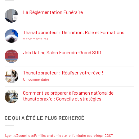
La Réglementation Funéraire
Aucun
commentaire
sur
La
Thanatopracteur : Définition, Rôle et Formations
Réglementation
Funéraire
sur
2 commentaires
Thanatopracteur
:
Définition,
Job Dating Salon Funéraire Grand SUD
Rôle
Aucun
et
commentaire
Formations
sur
Job
Thanatopracteur : Réaliser votre rêve !
Dating
Salon
sur
Un commentaire
Funéraire
Thanatopracteur
Grand
:
SUD
Réaliser
Comment se préparer à l’examen national de
votre
thanatopraxie : Conseils et stratégies
rêve
!
Aucun
commentaire
sur
CE QUI A ÉTÉ LE PLUS RECHERCÉ
Comment
se
préparer
à
l’examen
Agent d'Accueil des Familles
anatomie
atelier funéraire
cadre légal
CGCT
national