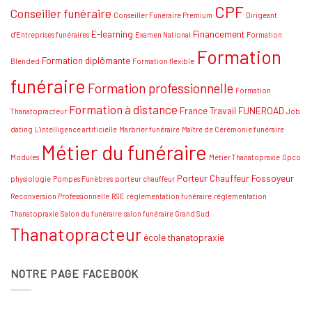
de
CPF
Conseiller funéraire
thanatopraxie
Conseiller Funéraire Premium
Dirigeant
:
Conseils
E-learning
Financement
d'Entreprises funéraires
Examen National
Formation
et
Formation
stratégies
Formation diplômante
Blended
Formation flexible
funéraire
Formation professionnelle
Formation
Formation à distance
France Travail
FUNEROAD
Thanatopracteur
Job
dating
L'intelligence artificielle
Marbrier funéraire
Maître de Cérémonie funéraire
Métier du funéraire
Modules
Métier Thanatopraxie
Opco
Porteur Chauffeur Fossoyeur
physiologie
Pompes Funèbres
porteur chauffeur
Reconversion Professionnelle
RSE
réglementation funéraire
réglementation
Thanatopraxie
Salon du funéraire
salon funéraire Grand Sud
Thanatopracteur
école thanatopraxie
NOTRE PAGE FACEBOOK